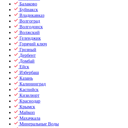
Балаково
Буйнакск
Владикавказ
Волгоград
Волгодонск
Волжский
Геленджик
Горячий ключ
Грозный
Дербент
Домбай
Ейск
Избербаш
Казань
Калининград
Каспийск
Кизилюрт
Краснодар
Крымск
Майкоп
Махачкала
Минеральные Воды