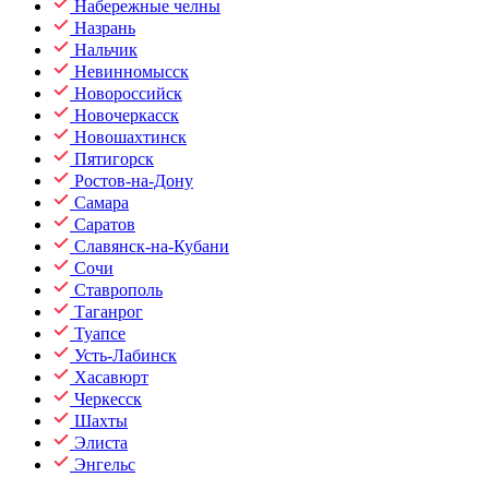
Набережные челны
Назрань
Нальчик
Невинномысск
Новороссийск
Новочеркасск
Новошахтинск
Пятигорск
Ростов-на-Дону
Самара
Саратов
Славянск-на-Кубани
Сочи
Ставрополь
Таганрог
Туапсе
Усть-Лабинск
Хасавюрт
Черкесск
Шахты
Элиста
Энгельс