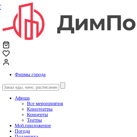
е
Фирмы города
Афиша
Все мероприятия
Кинотеатры
Концерты
Театры
Моб.приложение
Погода
Поддержка