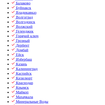
Балаково
Буйнакск
Владикавказ
Волгоград
Волгодонск
Волжский
Геленджик
Горячий ключ
Грозный
Дербент
Домбай
Ейск
Избербаш
Казань
Калининград
Каспийск
Кизилюрт
Краснодар
Крымск
Майкоп
Махачкала
Минеральные Воды