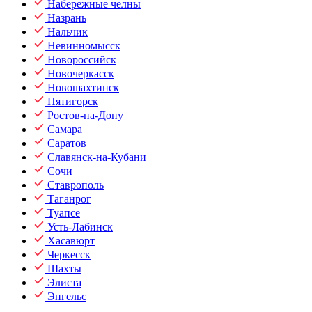
Набережные челны
Назрань
Нальчик
Невинномысск
Новороссийск
Новочеркасск
Новошахтинск
Пятигорск
Ростов-на-Дону
Самара
Саратов
Славянск-на-Кубани
Сочи
Ставрополь
Таганрог
Туапсе
Усть-Лабинск
Хасавюрт
Черкесск
Шахты
Элиста
Энгельс