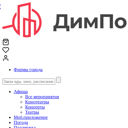
е
Фирмы города
Афиша
Все мероприятия
Кинотеатры
Концерты
Театры
Моб.приложение
Погода
Поддержка