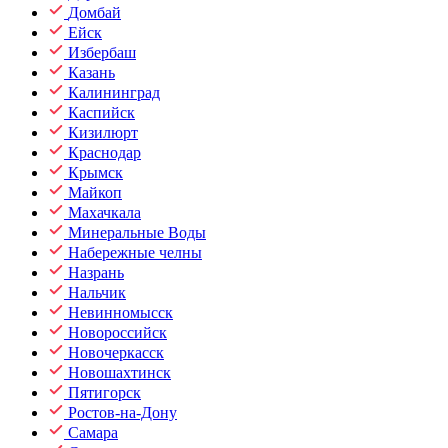
Домбай
Ейск
Избербаш
Казань
Калининград
Каспийск
Кизилюрт
Краснодар
Крымск
Майкоп
Махачкала
Минеральные Воды
Набережные челны
Назрань
Нальчик
Невинномысск
Новороссийск
Новочеркасск
Новошахтинск
Пятигорск
Ростов-на-Дону
Самара