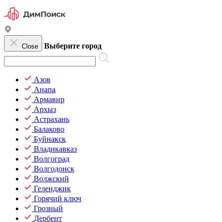
Выберите город
Close
Азов
Анапа
Армавир
Архыз
Астрахань
Балаково
Буйнакск
Владикавказ
Волгоград
Волгодонск
Волжский
Геленджик
Горячий ключ
Грозный
Дербент