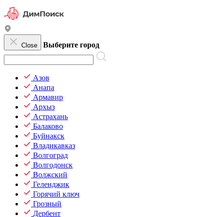
Выберите город
Close
Азов
Анапа
Армавир
Архыз
Астрахань
Балаково
Буйнакск
Владикавказ
Волгоград
Волгодонск
Волжский
Геленджик
Горячий ключ
Грозный
Дербент