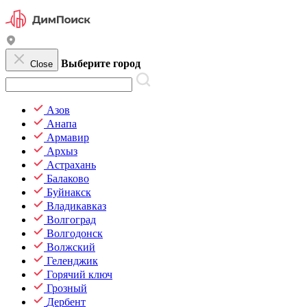
Выберите город
Close
Азов
Анапа
Армавир
Архыз
Астрахань
Балаково
Буйнакск
Владикавказ
Волгоград
Волгодонск
Волжский
Геленджик
Горячий ключ
Грозный
Дербент