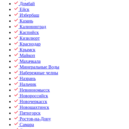
Домбай
Ейск
Избербаш
Казань
Калининград
Каспийск
Кизилюрт
Краснодар
Крымск
Майкоп
Махачкала
Минеральные Воды
Набережные челны
Назрань
Нальчик
Невинномысск
Новороссийск
Новочеркасск
Новошахтинск
Пятигорск
Ростов-на-Дону
Самара