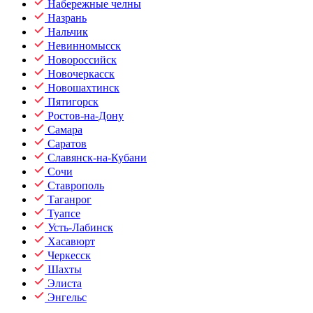
Набережные челны
Назрань
Нальчик
Невинномысск
Новороссийск
Новочеркасск
Новошахтинск
Пятигорск
Ростов-на-Дону
Самара
Саратов
Славянск-на-Кубани
Сочи
Ставрополь
Таганрог
Туапсе
Усть-Лабинск
Хасавюрт
Черкесск
Шахты
Элиста
Энгельс