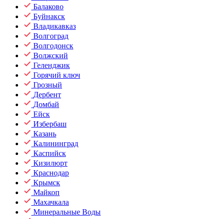
Балаково
Буйнакск
Владикавказ
Волгоград
Волгодонск
Волжский
Геленджик
Горячий ключ
Грозный
Дербент
Домбай
Ейск
Избербаш
Казань
Калининград
Каспийск
Кизилюрт
Краснодар
Крымск
Майкоп
Махачкала
Минеральные Воды