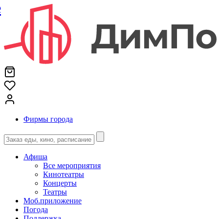
е
Фирмы города
Афиша
Все мероприятия
Кинотеатры
Концерты
Театры
Моб.приложение
Погода
Поддержка