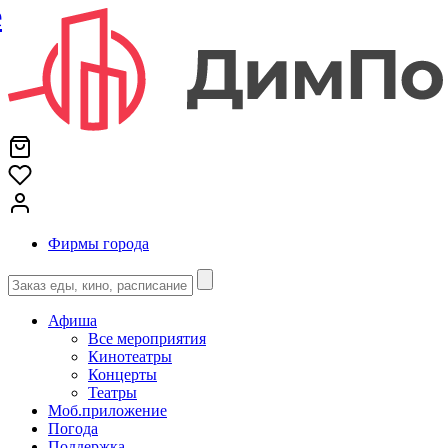
е
Фирмы города
Афиша
Все мероприятия
Кинотеатры
Концерты
Театры
Моб.приложение
Погода
Поддержка