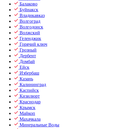
Балаково
Буйнакск
Владикавказ
Волгоград
Волгодонск
Волжский
Геленджик
Горячий ключ
Грозный
Дербент
Домбай
Ейск
Избербаш
Казань
Калининград
Каспийск
Кизилюрт
Краснодар
Крымск
Майкоп
Махачкала
Минеральные Воды