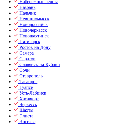
Набережные челны
Назрань
Нальчик
Невинномысск
Новороссийск
Новочеркасск
Новошахтинск
Пятигорск
Ростов-на-Дону
Самара
Саратов
Славянск-на-Кубани
Сочи
Ставрополь
Таганрог
Туапсе
Усть-Лабинск
Хасавюрт
Черкесск
Шахты
Элиста
Энгельс