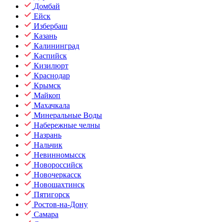
Домбай
Ейск
Избербаш
Казань
Калининград
Каспийск
Кизилюрт
Краснодар
Крымск
Майкоп
Махачкала
Минеральные Воды
Набережные челны
Назрань
Нальчик
Невинномысск
Новороссийск
Новочеркасск
Новошахтинск
Пятигорск
Ростов-на-Дону
Самара