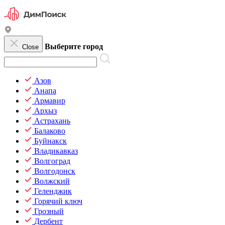
Выберите город
Close
Азов
Анапа
Армавир
Архыз
Астрахань
Балаково
Буйнакск
Владикавказ
Волгоград
Волгодонск
Волжский
Геленджик
Горячий ключ
Грозный
Дербент