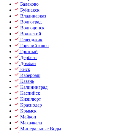
Балаково
Буйнакск
Владикавказ
Волгоград
Волгодонск
Волжский
Геленджик
Горячий ключ
Грозный
Дербент
Домбай
Ейск
Избербаш
Казань
Калининград
Каспийск
Кизилюрт
Краснодар
Крымск
Майкоп
Махачкала
Минеральные Воды