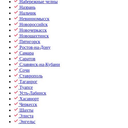
Набережные челны
Назрань
Нальчик
Невинномысск
Новороссийск
Новочеркасск
Новошахтинск
Пятигорск
Ростов-на-Дону
Самара
Саратов
Славянск-на-Кубани
Сочи
Ставрополь
Таганрог
Туапсе
Усть-Лабинск
Хасавюрт
Черкесск
Шахты
Элиста
Энгельс