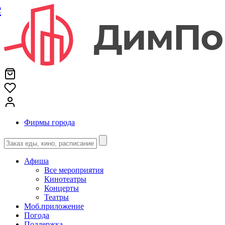
е
Фирмы города
Афиша
Все мероприятия
Кинотеатры
Концерты
Театры
Моб.приложение
Погода
Поддержка