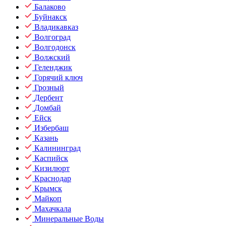
Балаково
Буйнакск
Владикавказ
Волгоград
Волгодонск
Волжский
Геленджик
Горячий ключ
Грозный
Дербент
Домбай
Ейск
Избербаш
Казань
Калининград
Каспийск
Кизилюрт
Краснодар
Крымск
Майкоп
Махачкала
Минеральные Воды