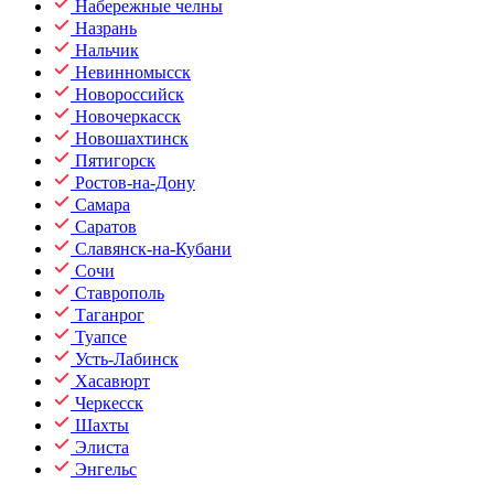
Набережные челны
Назрань
Нальчик
Невинномысск
Новороссийск
Новочеркасск
Новошахтинск
Пятигорск
Ростов-на-Дону
Самара
Саратов
Славянск-на-Кубани
Сочи
Ставрополь
Таганрог
Туапсе
Усть-Лабинск
Хасавюрт
Черкесск
Шахты
Элиста
Энгельс