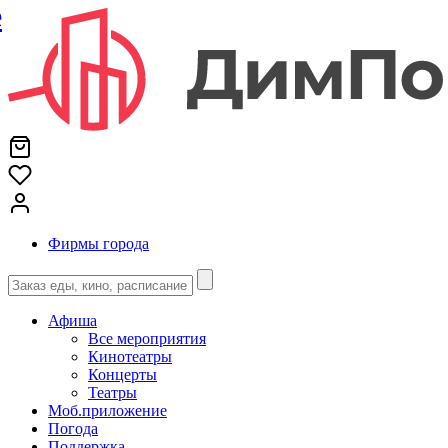
е
Фирмы города
Афиша
Все мероприятия
Кинотеатры
Концерты
Театры
Моб.приложение
Погода
Поддержка