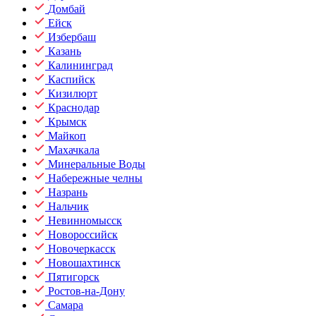
Домбай
Ейск
Избербаш
Казань
Калининград
Каспийск
Кизилюрт
Краснодар
Крымск
Майкоп
Махачкала
Минеральные Воды
Набережные челны
Назрань
Нальчик
Невинномысск
Новороссийск
Новочеркасск
Новошахтинск
Пятигорск
Ростов-на-Дону
Самара