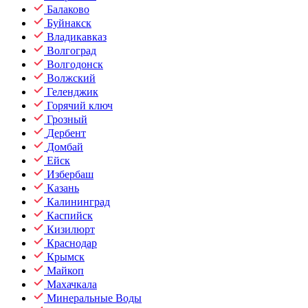
Балаково
Буйнакск
Владикавказ
Волгоград
Волгодонск
Волжский
Геленджик
Горячий ключ
Грозный
Дербент
Домбай
Ейск
Избербаш
Казань
Калининград
Каспийск
Кизилюрт
Краснодар
Крымск
Майкоп
Махачкала
Минеральные Воды