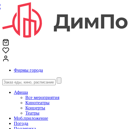
е
Фирмы города
Афиша
Все мероприятия
Кинотеатры
Концерты
Театры
Моб.приложение
Погода
Поддержка