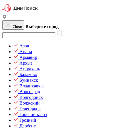
Выберите город
Close
Азов
Анапа
Армавир
Архыз
Астрахань
Балаково
Буйнакск
Владикавказ
Волгоград
Волгодонск
Волжский
Геленджик
Горячий ключ
Грозный
Дербент