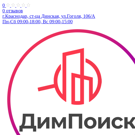
0
0 отзывов
г.Краснодар, ст-ца Динская, ул.Гоголя, 106/А
Пн-Сб 09:00-18:00, Вс 09:00-15:00