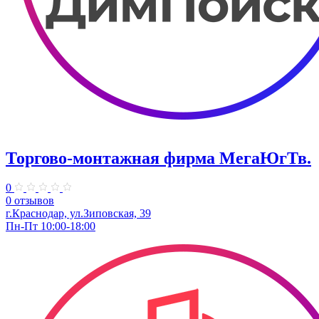
Торгово-монтажная фирма МегаЮгТв.
0
0 отзывов
г.Краснодар, ул.Зиповская, 39
Пн-Пт 10:00-18:00