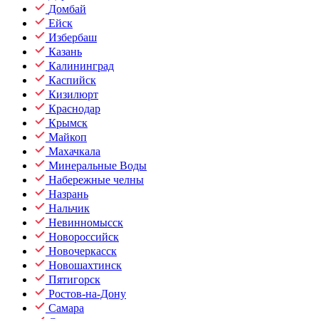
Домбай
Ейск
Избербаш
Казань
Калининград
Каспийск
Кизилюрт
Краснодар
Крымск
Майкоп
Махачкала
Минеральные Воды
Набережные челны
Назрань
Нальчик
Невинномысск
Новороссийск
Новочеркасск
Новошахтинск
Пятигорск
Ростов-на-Дону
Самара