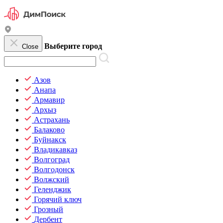
Выберите город
Close
Азов
Анапа
Армавир
Архыз
Астрахань
Балаково
Буйнакск
Владикавказ
Волгоград
Волгодонск
Волжский
Геленджик
Горячий ключ
Грозный
Дербент