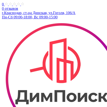
0
0 отзывов
г.Краснодар, ст-ца Динская, ул.Гоголя, 106/А
Пн-Сб 09:00-18:00, Вс 09:00-15:00