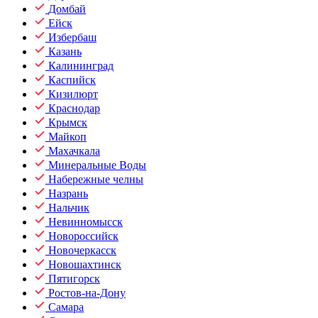
Домбай
Ейск
Избербаш
Казань
Калининград
Каспийск
Кизилюрт
Краснодар
Крымск
Майкоп
Махачкала
Минеральные Воды
Набережные челны
Назрань
Нальчик
Невинномысск
Новороссийск
Новочеркасск
Новошахтинск
Пятигорск
Ростов-на-Дону
Самара