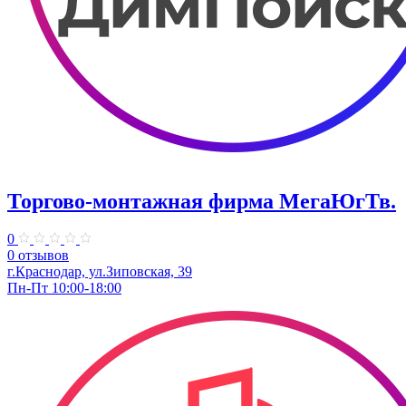
Торгово-монтажная фирма МегаЮгТв.
0
0 отзывов
г.Краснодар, ул.Зиповская, 39
Пн-Пт 10:00-18:00