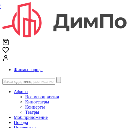
е
Фирмы города
Афиша
Все мероприятия
Кинотеатры
Концерты
Театры
Моб.приложение
Погода
Поддержка