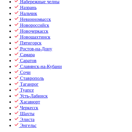
Набережные челны
Назрань
Нальчик
Невинномысск
Новороссийск
Новочеркасск
Новошахтинск
Пятигорск
Ростов-на-Дону
Самара
Саратов
Славянск-на-Кубани
Сочи
Ставрополь
Таганрог
Туапсе
Усть-Лабинск
Хасавюрт
Черкесск
Шахты
Элиста
Энгельс