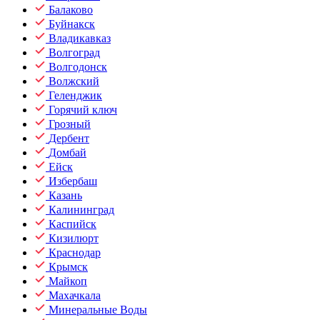
Балаково
Буйнакск
Владикавказ
Волгоград
Волгодонск
Волжский
Геленджик
Горячий ключ
Грозный
Дербент
Домбай
Ейск
Избербаш
Казань
Калининград
Каспийск
Кизилюрт
Краснодар
Крымск
Майкоп
Махачкала
Минеральные Воды