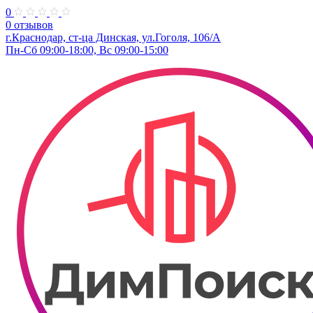
0
0 отзывов
г.Краснодар, ст-ца Динская, ул.Гоголя, 106/А
Пн-Сб 09:00-18:00, Вс 09:00-15:00