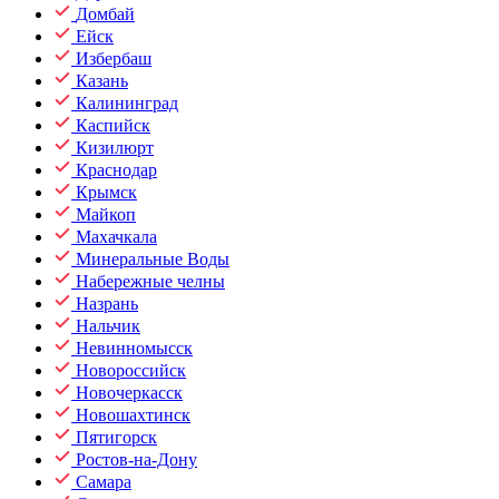
Домбай
Ейск
Избербаш
Казань
Калининград
Каспийск
Кизилюрт
Краснодар
Крымск
Майкоп
Махачкала
Минеральные Воды
Набережные челны
Назрань
Нальчик
Невинномысск
Новороссийск
Новочеркасск
Новошахтинск
Пятигорск
Ростов-на-Дону
Самара