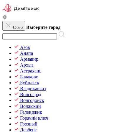
Выберите город
Close
Азов
Анапа
Армавир
Архыз
Астрахань
Балаково
Буйнакск
Владикавказ
Волгоград
Волгодонск
Волжский
Геленджик
Горячий ключ
Грозный
Дербент