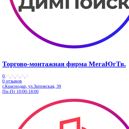
Торгово-монтажная фирма МегаЮгТв.
0
0 отзывов
г.Краснодар, ул.Зиповская, 39
Пн-Пт 10:00-18:00