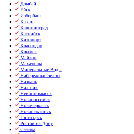
Домбай
Ейск
Избербаш
Казань
Калининград
Каспийск
Кизилюрт
Краснодар
Крымск
Майкоп
Махачкала
Минеральные Воды
Набережные челны
Назрань
Нальчик
Невинномысск
Новороссийск
Новочеркасск
Новошахтинск
Пятигорск
Ростов-на-Дону
Самара