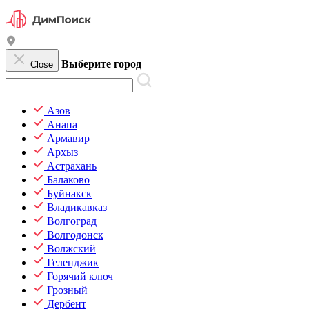
Выберите город
Close
Азов
Анапа
Армавир
Архыз
Астрахань
Балаково
Буйнакск
Владикавказ
Волгоград
Волгодонск
Волжский
Геленджик
Горячий ключ
Грозный
Дербент