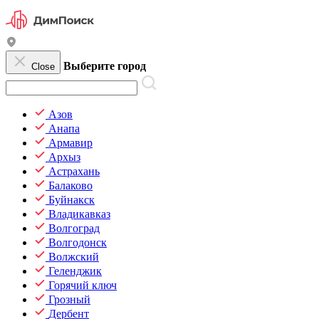
Выберите город
Close
Азов
Анапа
Армавир
Архыз
Астрахань
Балаково
Буйнакск
Владикавказ
Волгоград
Волгодонск
Волжский
Геленджик
Горячий ключ
Грозный
Дербент