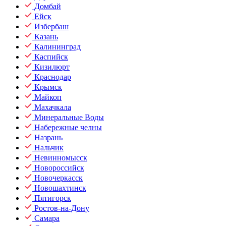
Домбай
Ейск
Избербаш
Казань
Калининград
Каспийск
Кизилюрт
Краснодар
Крымск
Майкоп
Махачкала
Минеральные Воды
Набережные челны
Назрань
Нальчик
Невинномысск
Новороссийск
Новочеркасск
Новошахтинск
Пятигорск
Ростов-на-Дону
Самара