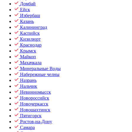
Домбай
Ейск
Избербаш
Казань
Калининград
Каспийск
Кизилюрт
Краснодар
Крымск
Майкоп
Махачкала
Минеральные Воды
Набережные челны
Назрань
Нальчик
Невинномысск
Новороссийск
Новочеркасск
Новошахтинск
Пятигорск
Ростов-на-Дону
Самара