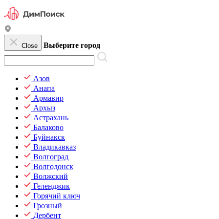
Выберите город
Close
Азов
Анапа
Армавир
Архыз
Астрахань
Балаково
Буйнакск
Владикавказ
Волгоград
Волгодонск
Волжский
Геленджик
Горячий ключ
Грозный
Дербент