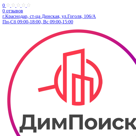
0
0 отзывов
г.Краснодар, ст-ца Динская, ул.Гоголя, 106/А
Пн-Сб 09:00-18:00, Вс 09:00-15:00