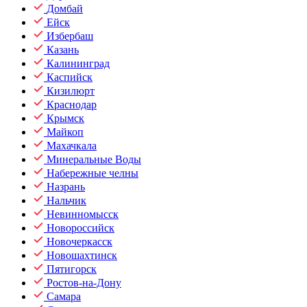
Домбай
Ейск
Избербаш
Казань
Калининград
Каспийск
Кизилюрт
Краснодар
Крымск
Майкоп
Махачкала
Минеральные Воды
Набережные челны
Назрань
Нальчик
Невинномысск
Новороссийск
Новочеркасск
Новошахтинск
Пятигорск
Ростов-на-Дону
Самара