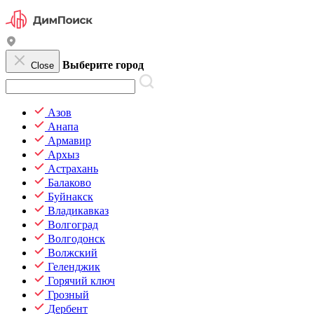
Выберите город
Close
Азов
Анапа
Армавир
Архыз
Астрахань
Балаково
Буйнакск
Владикавказ
Волгоград
Волгодонск
Волжский
Геленджик
Горячий ключ
Грозный
Дербент