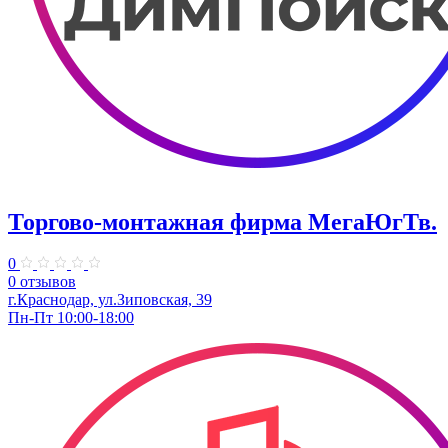
Торгово-монтажная фирма МегаЮгТв.
0
0 отзывов
г.Краснодар, ул.Зиповская, 39
Пн-Пт 10:00-18:00