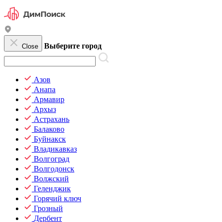
Выберите город
Close
Азов
Анапа
Армавир
Архыз
Астрахань
Балаково
Буйнакск
Владикавказ
Волгоград
Волгодонск
Волжский
Геленджик
Горячий ключ
Грозный
Дербент