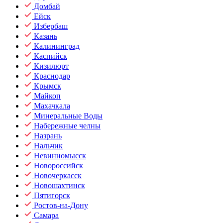
Домбай
Ейск
Избербаш
Казань
Калининград
Каспийск
Кизилюрт
Краснодар
Крымск
Майкоп
Махачкала
Минеральные Воды
Набережные челны
Назрань
Нальчик
Невинномысск
Новороссийск
Новочеркасск
Новошахтинск
Пятигорск
Ростов-на-Дону
Самара