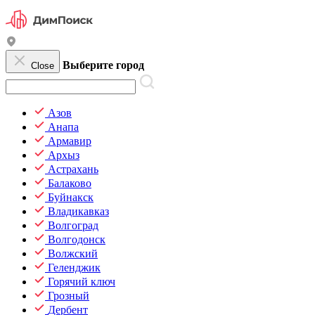
Выберите город
Close
Азов
Анапа
Армавир
Архыз
Астрахань
Балаково
Буйнакск
Владикавказ
Волгоград
Волгодонск
Волжский
Геленджик
Горячий ключ
Грозный
Дербент