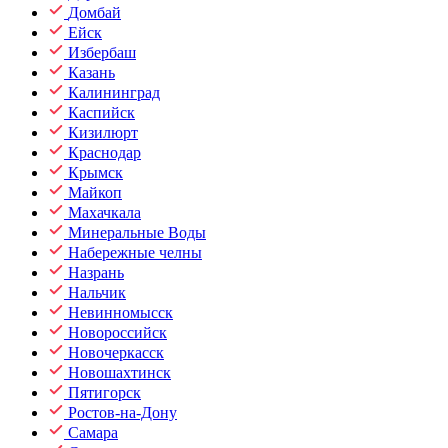
Домбай
Ейск
Избербаш
Казань
Калининград
Каспийск
Кизилюрт
Краснодар
Крымск
Майкоп
Махачкала
Минеральные Воды
Набережные челны
Назрань
Нальчик
Невинномысск
Новороссийск
Новочеркасск
Новошахтинск
Пятигорск
Ростов-на-Дону
Самара