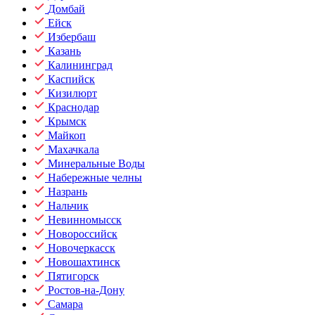
Домбай
Ейск
Избербаш
Казань
Калининград
Каспийск
Кизилюрт
Краснодар
Крымск
Майкоп
Махачкала
Минеральные Воды
Набережные челны
Назрань
Нальчик
Невинномысск
Новороссийск
Новочеркасск
Новошахтинск
Пятигорск
Ростов-на-Дону
Самара