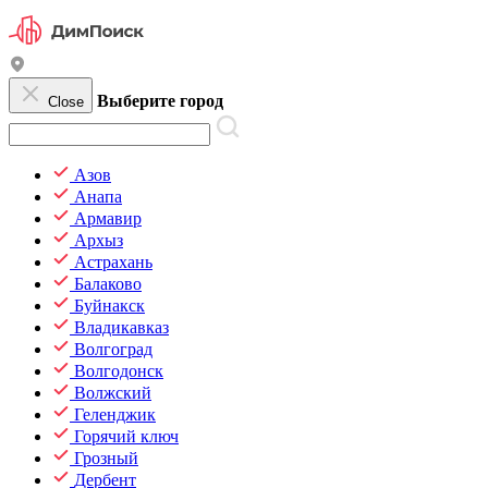
Выберите город
Close
Азов
Анапа
Армавир
Архыз
Астрахань
Балаково
Буйнакск
Владикавказ
Волгоград
Волгодонск
Волжский
Геленджик
Горячий ключ
Грозный
Дербент