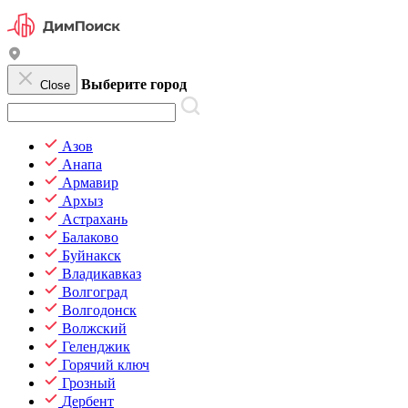
Выберите город
Close
Азов
Анапа
Армавир
Архыз
Астрахань
Балаково
Буйнакск
Владикавказ
Волгоград
Волгодонск
Волжский
Геленджик
Горячий ключ
Грозный
Дербент