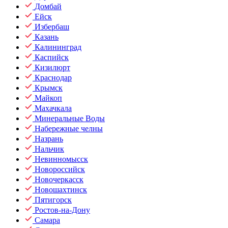
Домбай
Ейск
Избербаш
Казань
Калининград
Каспийск
Кизилюрт
Краснодар
Крымск
Майкоп
Махачкала
Минеральные Воды
Набережные челны
Назрань
Нальчик
Невинномысск
Новороссийск
Новочеркасск
Новошахтинск
Пятигорск
Ростов-на-Дону
Самара