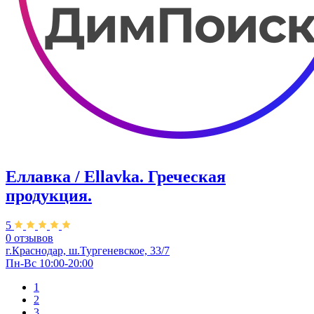
Еллавка / Ellavka. Греческая
продукция.
5
0 отзывов
г.Краснодар, ш.Тургеневское, 33/7
Пн-Вс 10:00-20:00
1
2
3