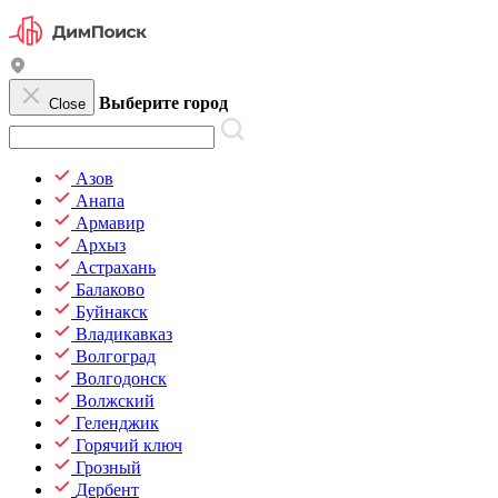
Выберите город
Close
Азов
Анапа
Армавир
Архыз
Астрахань
Балаково
Буйнакск
Владикавказ
Волгоград
Волгодонск
Волжский
Геленджик
Горячий ключ
Грозный
Дербент