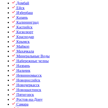
Домбай
Ейск
Избербаш
Казань
Калининград
Каспийск
Кизилюрт
Краснодар
Крымск
Майкоп
Махачкала
Минеральные Воды
Набережные челны
Назрань
Нальчик
Невинномысск
Новороссийск
Новочеркасск
Новошахтинск
Пятигорск
Ростов-на-Дону
Самара