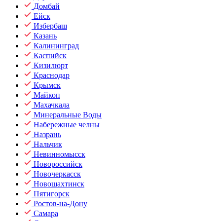
Домбай
Ейск
Избербаш
Казань
Калининград
Каспийск
Кизилюрт
Краснодар
Крымск
Майкоп
Махачкала
Минеральные Воды
Набережные челны
Назрань
Нальчик
Невинномысск
Новороссийск
Новочеркасск
Новошахтинск
Пятигорск
Ростов-на-Дону
Самара