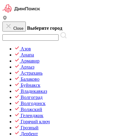
Выберите город
Close
Азов
Анапа
Армавир
Архыз
Астрахань
Балаково
Буйнакск
Владикавказ
Волгоград
Волгодонск
Волжский
Геленджик
Горячий ключ
Грозный
Дербент