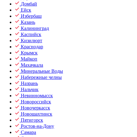
Домбай
Ейск
Избербаш
Казань
Калининград
Каспийск
Кизилюрт
Краснодар
Крымск
Майкоп
Махачкала
Минеральные Воды
Набережные челны
Назрань
Нальчик
Невинномысск
Новороссийск
Новочеркасск
Новошахтинск
Пятигорск
Ростов-на-Дону
Самара