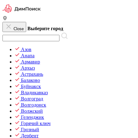
Выберите город
Close
Азов
Анапа
Армавир
Архыз
Астрахань
Балаково
Буйнакск
Владикавказ
Волгоград
Волгодонск
Волжский
Геленджик
Горячий ключ
Грозный
Дербент