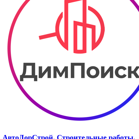
АвтоДорСтрой. Строительные работы.