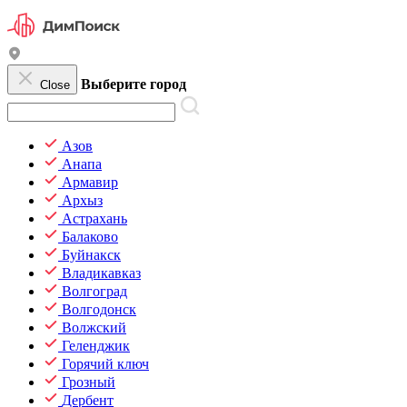
Выберите город
Close
Азов
Анапа
Армавир
Архыз
Астрахань
Балаково
Буйнакск
Владикавказ
Волгоград
Волгодонск
Волжский
Геленджик
Горячий ключ
Грозный
Дербент