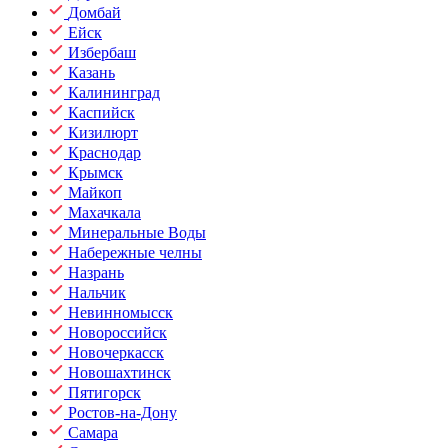
Домбай
Ейск
Избербаш
Казань
Калининград
Каспийск
Кизилюрт
Краснодар
Крымск
Майкоп
Махачкала
Минеральные Воды
Набережные челны
Назрань
Нальчик
Невинномысск
Новороссийск
Новочеркасск
Новошахтинск
Пятигорск
Ростов-на-Дону
Самара