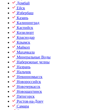
Домбай
Ейск
Избербаш
Казань
Калининград
Каспийск
Кизилюрт
Краснодар
Крымск
Майкоп
Махачкала
Минеральные Воды
Набережные челны
Назрань
Нальчик
Невинномысск
Новороссийск
Новочеркасск
Новошахтинск
Пятигорск
Ростов-на-Дону
Самара