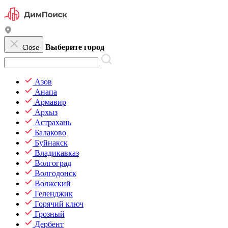
Выберите город
Close
Азов
Анапа
Армавир
Архыз
Астрахань
Балаково
Буйнакск
Владикавказ
Волгоград
Волгодонск
Волжский
Геленджик
Горячий ключ
Грозный
Дербент