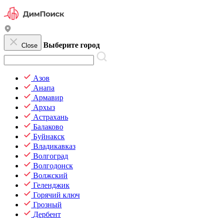
Выберите город
Close
Азов
Анапа
Армавир
Архыз
Астрахань
Балаково
Буйнакск
Владикавказ
Волгоград
Волгодонск
Волжский
Геленджик
Горячий ключ
Грозный
Дербент