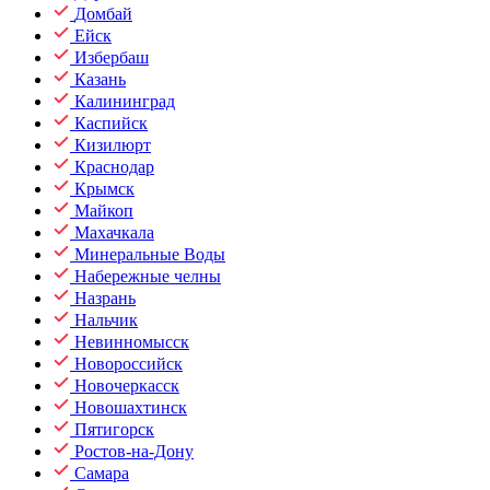
Домбай
Ейск
Избербаш
Казань
Калининград
Каспийск
Кизилюрт
Краснодар
Крымск
Майкоп
Махачкала
Минеральные Воды
Набережные челны
Назрань
Нальчик
Невинномысск
Новороссийск
Новочеркасск
Новошахтинск
Пятигорск
Ростов-на-Дону
Самара