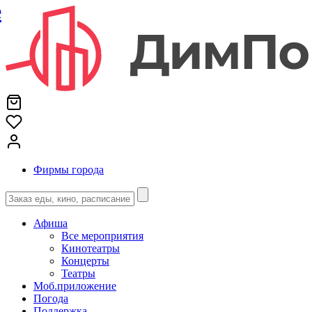
е
Фирмы города
Афиша
Все мероприятия
Кинотеатры
Концерты
Театры
Моб.приложение
Погода
Поддержка