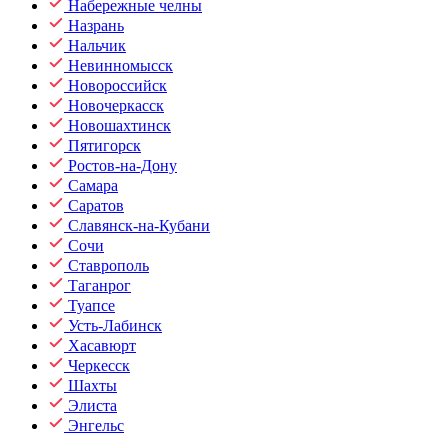
Набережные челны
Назрань
Нальчик
Невинномысск
Новороссийск
Новочеркасск
Новошахтинск
Пятигорск
Ростов-на-Дону
Самара
Саратов
Славянск-на-Кубани
Сочи
Ставрополь
Таганрог
Туапсе
Усть-Лабинск
Хасавюрт
Черкесск
Шахты
Элиста
Энгельс