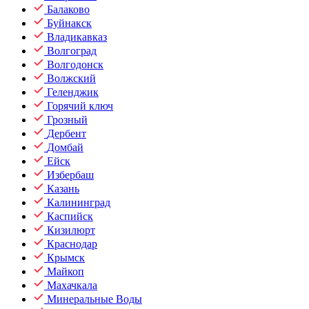
Балаково
Буйнакск
Владикавказ
Волгоград
Волгодонск
Волжский
Геленджик
Горячий ключ
Грозный
Дербент
Домбай
Ейск
Избербаш
Казань
Калининград
Каспийск
Кизилюрт
Краснодар
Крымск
Майкоп
Махачкала
Минеральные Воды