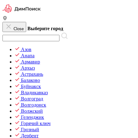
Выберите город
Close
Азов
Анапа
Армавир
Архыз
Астрахань
Балаково
Буйнакск
Владикавказ
Волгоград
Волгодонск
Волжский
Геленджик
Горячий ключ
Грозный
Дербент