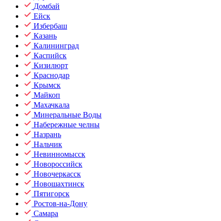
Домбай
Ейск
Избербаш
Казань
Калининград
Каспийск
Кизилюрт
Краснодар
Крымск
Майкоп
Махачкала
Минеральные Воды
Набережные челны
Назрань
Нальчик
Невинномысск
Новороссийск
Новочеркасск
Новошахтинск
Пятигорск
Ростов-на-Дону
Самара