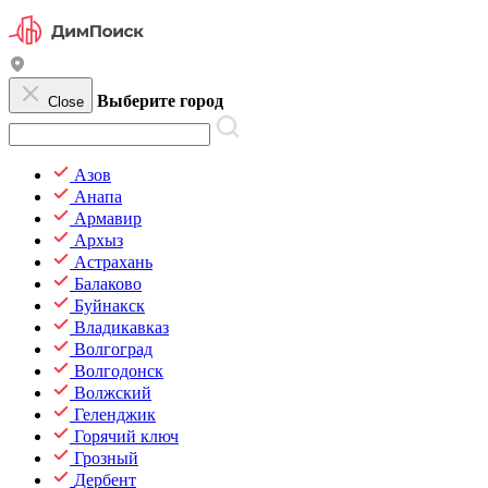
Выберите город
Close
Азов
Анапа
Армавир
Архыз
Астрахань
Балаково
Буйнакск
Владикавказ
Волгоград
Волгодонск
Волжский
Геленджик
Горячий ключ
Грозный
Дербент