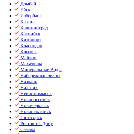
Домбай
Ейск
Избербаш
Казань
Калининград
Каспийск
Кизилюрт
Краснодар
Крымск
Майкоп
Махачкала
Минеральные Воды
Набережные челны
Назрань
Нальчик
Невинномысск
Новороссийск
Новочеркасск
Новошахтинск
Пятигорск
Ростов-на-Дону
Самара