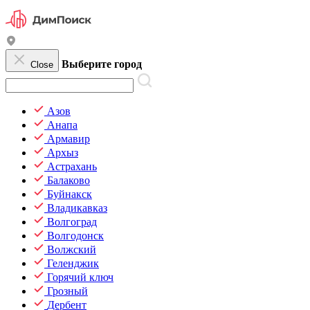
Выберите город
Close
Азов
Анапа
Армавир
Архыз
Астрахань
Балаково
Буйнакск
Владикавказ
Волгоград
Волгодонск
Волжский
Геленджик
Горячий ключ
Грозный
Дербент