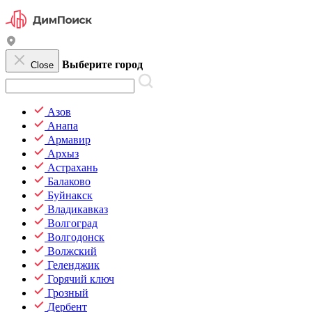
Выберите город
Close
Азов
Анапа
Армавир
Архыз
Астрахань
Балаково
Буйнакск
Владикавказ
Волгоград
Волгодонск
Волжский
Геленджик
Горячий ключ
Грозный
Дербент