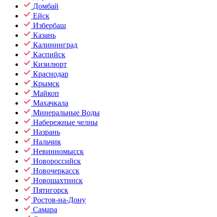
Домбай
Ейск
Избербаш
Казань
Калининград
Каспийск
Кизилюрт
Краснодар
Крымск
Майкоп
Махачкала
Минеральные Воды
Набережные челны
Назрань
Нальчик
Невинномысск
Новороссийск
Новочеркасск
Новошахтинск
Пятигорск
Ростов-на-Дону
Самара