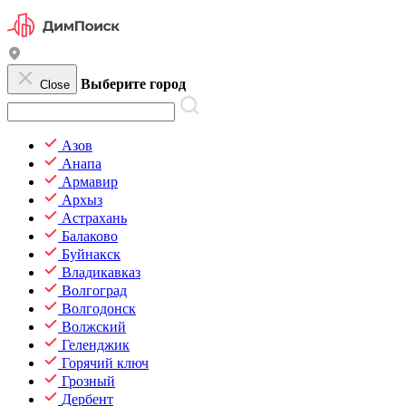
Выберите город
Close
Азов
Анапа
Армавир
Архыз
Астрахань
Балаково
Буйнакск
Владикавказ
Волгоград
Волгодонск
Волжский
Геленджик
Горячий ключ
Грозный
Дербент