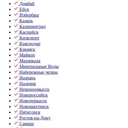
Домбай
Ейск
Избербаш
Казань
Калининград
Каспийск
Кизилюрт
Краснодар
Крымск
Майкоп
Махачкала
Минеральные Воды
Набережные челны
Назрань
Нальчик
Невинномысск
Новороссийск
Новочеркасск
Новошахтинск
Пятигорск
Ростов-на-Дону
Самара