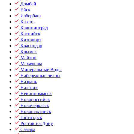
Домбай
Ейск
Избербаш
Казань
Калининград
Каспийск
Кизилюрт
Краснодар
Крымск
Майкоп
Махачкала
Минеральные Воды
Набережные челны
Назрань
Нальчик
Невинномысск
Новороссийск
Новочеркасск
Новошахтинск
Пятигорск
Ростов-на-Дону
Самара