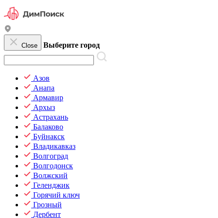
Выберите город
Close
Азов
Анапа
Армавир
Архыз
Астрахань
Балаково
Буйнакск
Владикавказ
Волгоград
Волгодонск
Волжский
Геленджик
Горячий ключ
Грозный
Дербент