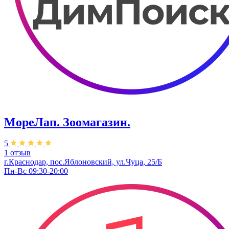
МореЛап. Зоомагазин.
5
1 отзыв
г.Краснодар, пос.Яблоновский, ул.Чуца, 25/Б
Пн-Вс 09:30-20:00