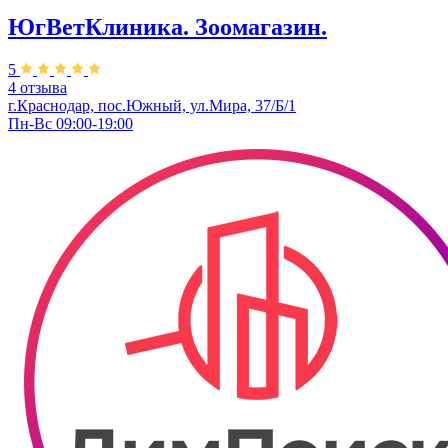
ЮгВетКлиника. Зоомагазин.
5
4 отзыва
г.Краснодар, пос.Южный, ул.Мира, 37/Б/1
Пн-Вс 09:00-19:00