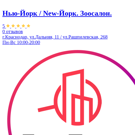
Нью-Йорк / New-Йорк. Зоосалон.
5
0 отзывов
г.Краснодар, ул.Дальняя, 11 / ул.Рашпилевская, 268
Пн-Вс 10:00-20:00