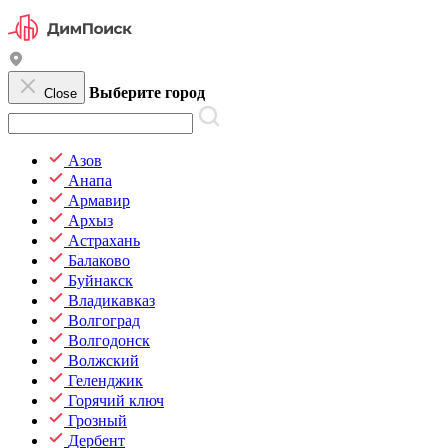
Выберите город
Close
Азов
Анапа
Армавир
Архыз
Астрахань
Балаково
Буйнакск
Владикавказ
Волгоград
Волгодонск
Волжский
Геленджик
Горячий ключ
Грозный
Дербент