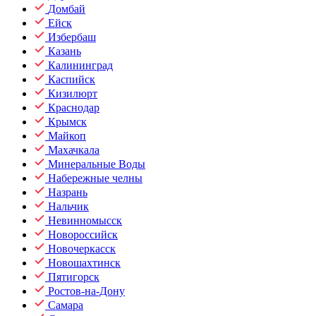
Домбай
Ейск
Избербаш
Казань
Калининград
Каспийск
Кизилюрт
Краснодар
Крымск
Майкоп
Махачкала
Минеральные Воды
Набережные челны
Назрань
Нальчик
Невинномысск
Новороссийск
Новочеркасск
Новошахтинск
Пятигорск
Ростов-на-Дону
Самара