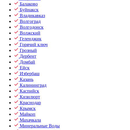
Балаково
Буйнакск
Владикавказ
Волгоград
Волгодонск
Волжский
Геленджик
Горячий ключ
Грозный
Дербент
Домбай
Ейск
Избербаш
Казань
Калининград
Каспийск
Кизилюрт
Краснодар
Крымск
Майкоп
Махачкала
Минеральные Воды