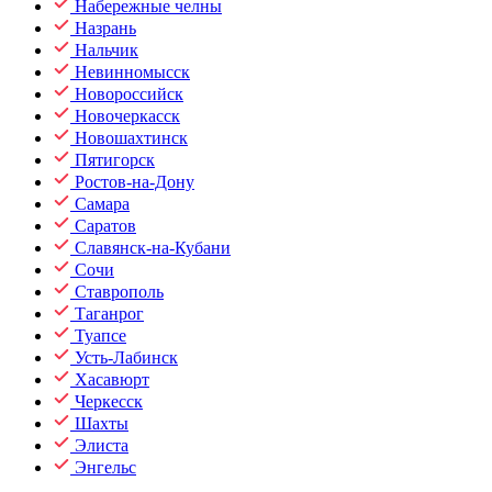
Набережные челны
Назрань
Нальчик
Невинномысск
Новороссийск
Новочеркасск
Новошахтинск
Пятигорск
Ростов-на-Дону
Самара
Саратов
Славянск-на-Кубани
Сочи
Ставрополь
Таганрог
Туапсе
Усть-Лабинск
Хасавюрт
Черкесск
Шахты
Элиста
Энгельс