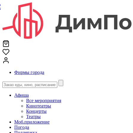
е
Фирмы города
Афиша
Все мероприятия
Кинотеатры
Концерты
Театры
Моб.приложение
Погода
Поддержка