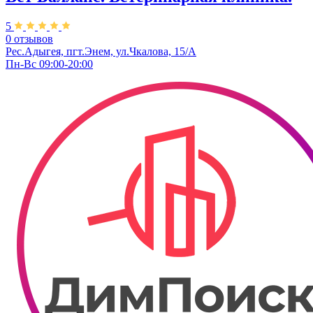
5
0 отзывов
Рес.Адыгея, пгт.Энем, ул.Чкалова, 15/А
Пн-Вс 09:00-20:00