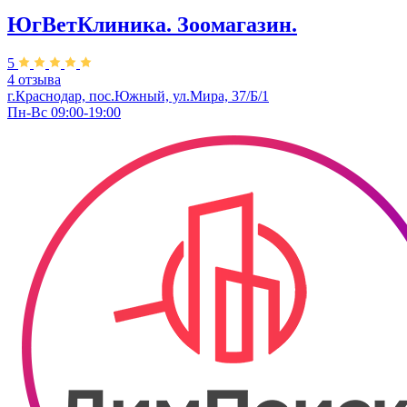
ЮгВетКлиника. Зоомагазин.
5
4 отзыва
г.Краснодар, пос.Южный, ул.Мира, 37/Б/1
Пн-Вс 09:00-19:00