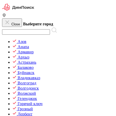
Выберите город
Close
Азов
Анапа
Армавир
Архыз
Астрахань
Балаково
Буйнакск
Владикавказ
Волгоград
Волгодонск
Волжский
Геленджик
Горячий ключ
Грозный
Дербент