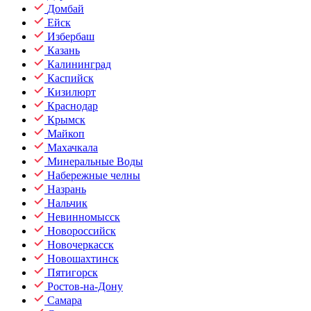
Домбай
Ейск
Избербаш
Казань
Калининград
Каспийск
Кизилюрт
Краснодар
Крымск
Майкоп
Махачкала
Минеральные Воды
Набережные челны
Назрань
Нальчик
Невинномысск
Новороссийск
Новочеркасск
Новошахтинск
Пятигорск
Ростов-на-Дону
Самара