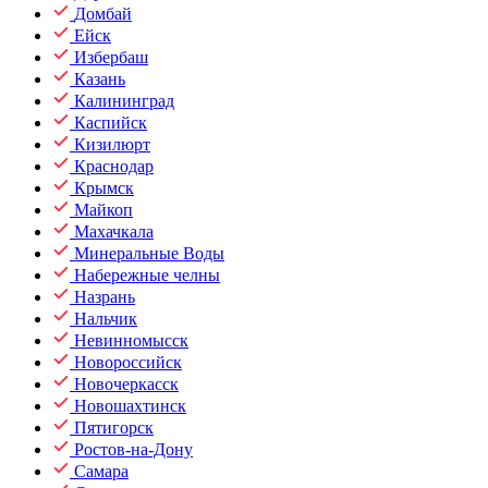
Домбай
Ейск
Избербаш
Казань
Калининград
Каспийск
Кизилюрт
Краснодар
Крымск
Майкоп
Махачкала
Минеральные Воды
Набережные челны
Назрань
Нальчик
Невинномысск
Новороссийск
Новочеркасск
Новошахтинск
Пятигорск
Ростов-на-Дону
Самара