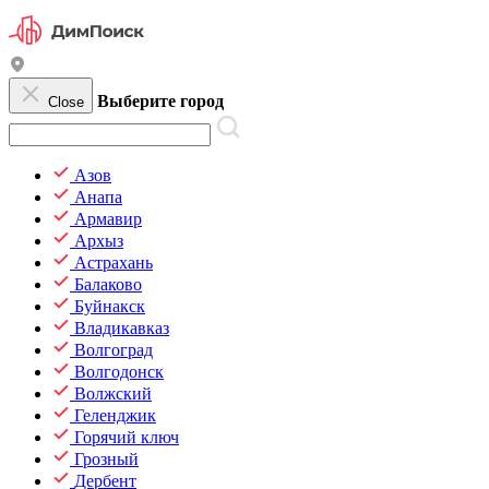
Выберите город
Close
Азов
Анапа
Армавир
Архыз
Астрахань
Балаково
Буйнакск
Владикавказ
Волгоград
Волгодонск
Волжский
Геленджик
Горячий ключ
Грозный
Дербент