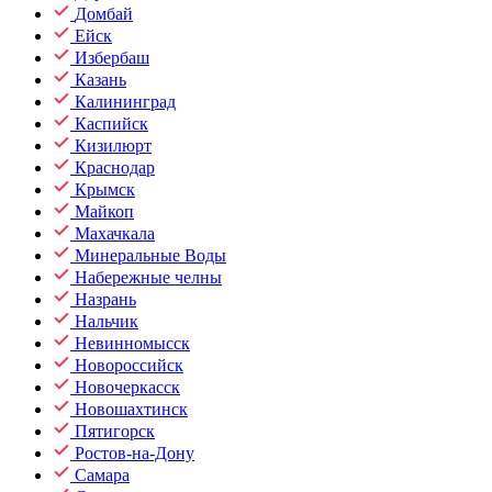
Домбай
Ейск
Избербаш
Казань
Калининград
Каспийск
Кизилюрт
Краснодар
Крымск
Майкоп
Махачкала
Минеральные Воды
Набережные челны
Назрань
Нальчик
Невинномысск
Новороссийск
Новочеркасск
Новошахтинск
Пятигорск
Ростов-на-Дону
Самара