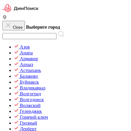
Выберите город
Close
Азов
Анапа
Армавир
Архыз
Астрахань
Балаково
Буйнакск
Владикавказ
Волгоград
Волгодонск
Волжский
Геленджик
Горячий ключ
Грозный
Дербент