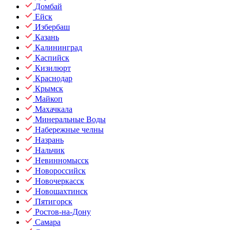
Домбай
Ейск
Избербаш
Казань
Калининград
Каспийск
Кизилюрт
Краснодар
Крымск
Майкоп
Махачкала
Минеральные Воды
Набережные челны
Назрань
Нальчик
Невинномысск
Новороссийск
Новочеркасск
Новошахтинск
Пятигорск
Ростов-на-Дону
Самара