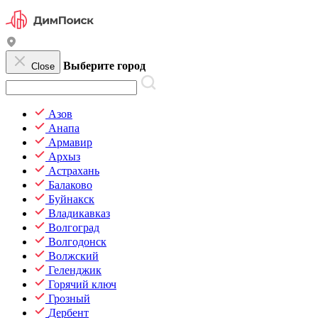
Выберите город
Close
Азов
Анапа
Армавир
Архыз
Астрахань
Балаково
Буйнакск
Владикавказ
Волгоград
Волгодонск
Волжский
Геленджик
Горячий ключ
Грозный
Дербент