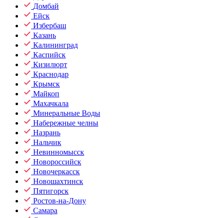
Домбай
Ейск
Избербаш
Казань
Калининград
Каспийск
Кизилюрт
Краснодар
Крымск
Майкоп
Махачкала
Минеральные Воды
Набережные челны
Назрань
Нальчик
Невинномысск
Новороссийск
Новочеркасск
Новошахтинск
Пятигорск
Ростов-на-Дону
Самара