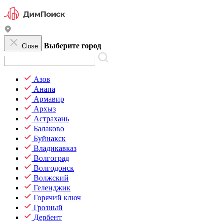
Выберите город
Close
Азов
Анапа
Армавир
Архыз
Астрахань
Балаково
Буйнакск
Владикавказ
Волгоград
Волгодонск
Волжский
Геленджик
Горячий ключ
Грозный
Дербент