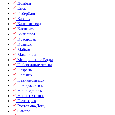
Домбай
Ейск
Избербаш
Казань
Калининград
Каспийск
Кизилюрт
Краснодар
Крымск
Майкоп
Махачкала
Минеральные Воды
Набережные челны
Назрань
Нальчик
Невинномысск
Новороссийск
Новочеркасск
Новошахтинск
Пятигорск
Ростов-на-Дону
Самара