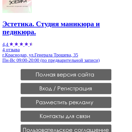
Эстетика. Студия маникюра и
педикюра.
4,4
4 отзыва
г.Краснодар, ул.Генерала Трошева, 35
Пн-Вс 09:00-20:00 (по предварительной записи)