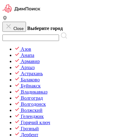
Выберите город
Close
Азов
Анапа
Армавир
Архыз
Астрахань
Балаково
Буйнакск
Владикавказ
Волгоград
Волгодонск
Волжский
Геленджик
Горячий ключ
Грозный
Дербент