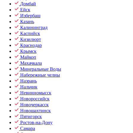
Домбай
Ейск
Избербаш
Казань
Калининград
Каспийск
Кизилюрт
Краснодар
Крымск
Майкоп
Махачкала
Минеральные Воды
Набережные челны
Назрань
Нальчик
Невинномысск
Новороссийск
Новочеркасск
Новошахтинск
Пятигорск
Ростов-на-Дону
Самара