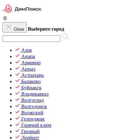
Выберите город
Close
Азов
Анапа
Армавир
Архыз
Астрахань
Балаково
Буйнакск
Владикавказ
Волгоград
Волгодонск
Волжский
Геленджик
Горячий ключ
Грозный
Дербент