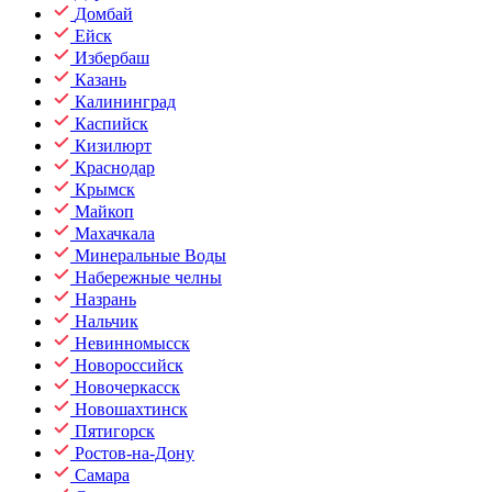
Домбай
Ейск
Избербаш
Казань
Калининград
Каспийск
Кизилюрт
Краснодар
Крымск
Майкоп
Махачкала
Минеральные Воды
Набережные челны
Назрань
Нальчик
Невинномысск
Новороссийск
Новочеркасск
Новошахтинск
Пятигорск
Ростов-на-Дону
Самара