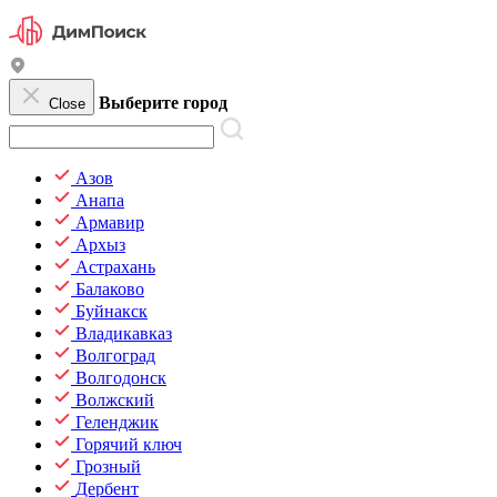
Выберите город
Close
Азов
Анапа
Армавир
Архыз
Астрахань
Балаково
Буйнакск
Владикавказ
Волгоград
Волгодонск
Волжский
Геленджик
Горячий ключ
Грозный
Дербент