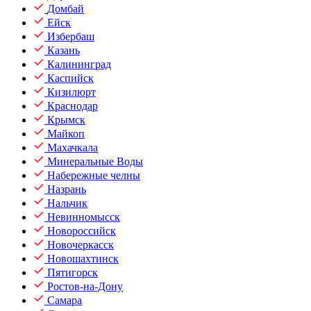
Домбай
Ейск
Избербаш
Казань
Калининград
Каспийск
Кизилюрт
Краснодар
Крымск
Майкоп
Махачкала
Минеральные Воды
Набережные челны
Назрань
Нальчик
Невинномысск
Новороссийск
Новочеркасск
Новошахтинск
Пятигорск
Ростов-на-Дону
Самара