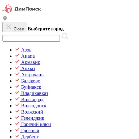
Выберите город
Close
Азов
Анапа
Армавир
Архыз
Астрахань
Балаково
Буйнакск
Владикавказ
Волгоград
Волгодонск
Волжский
Геленджик
Горячий ключ
Грозный
Дербент