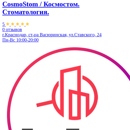
CosmoStom / Космостом.
Стоматология.
5
0 отзывов
г.Краснодар, ст-ца Васюринская, ул.Ставского, 24
Пн-Вс 10:00-20:00