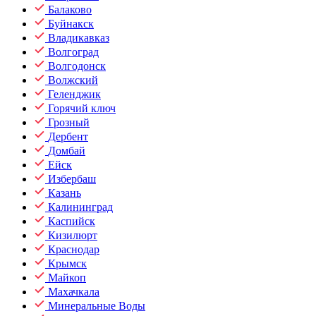
Балаково
Буйнакск
Владикавказ
Волгоград
Волгодонск
Волжский
Геленджик
Горячий ключ
Грозный
Дербент
Домбай
Ейск
Избербаш
Казань
Калининград
Каспийск
Кизилюрт
Краснодар
Крымск
Майкоп
Махачкала
Минеральные Воды