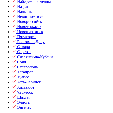
Набережные челны
Назрань
Нальчик
Невинномысск
Новороссийск
Новочеркасск
Новошахтинск
Пятигорск
Ростов-на-Дону
Самара
Саратов
Славянск-на-Кубани
Сочи
Ставрополь
Таганрог
Туапсе
Усть-Лабинск
Хасавюрт
Черкесск
Шахты
Элиста
Энгельс