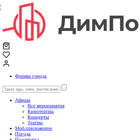
е
Фирмы города
Афиша
Все мероприятия
Кинотеатры
Концерты
Театры
Моб.приложение
Погода
Поддержка