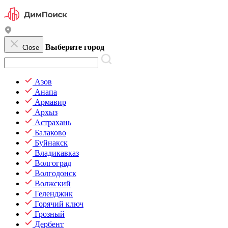
Выберите город
Close
Азов
Анапа
Армавир
Архыз
Астрахань
Балаково
Буйнакск
Владикавказ
Волгоград
Волгодонск
Волжский
Геленджик
Горячий ключ
Грозный
Дербент