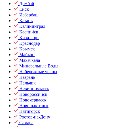
Домбай
Ейск
Избербаш
Казань
Калининград
Каспийск
Кизилюрт
Краснодар
Крымск
Майкоп
Махачкала
Минеральные Воды
Набережные челны
Назрань
Нальчик
Невинномысск
Новороссийск
Новочеркасск
Новошахтинск
Пятигорск
Ростов-на-Дону
Самара