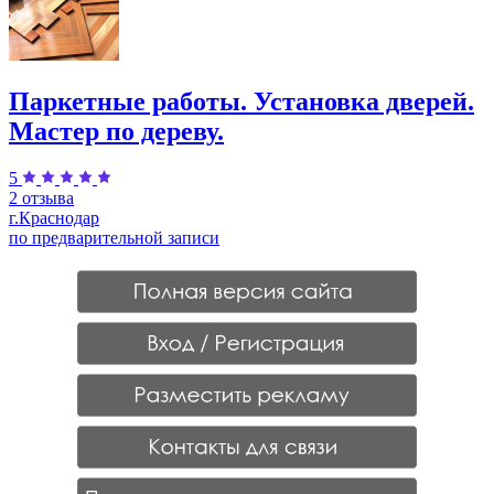
Паркетные работы. Установка дверей.
Мастер по дереву.
5
2 отзыва
г.Краснодар
по предварительной записи