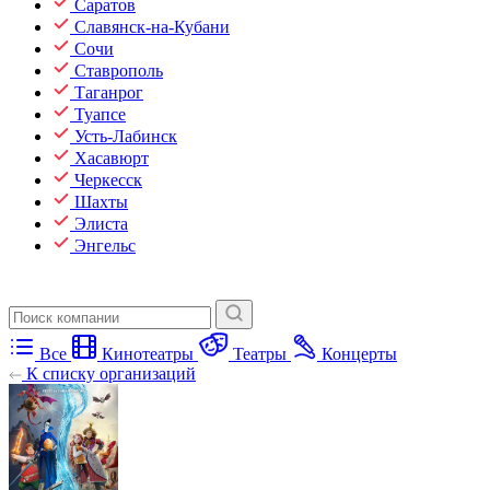
Саратов
Славянск-на-Кубани
Сочи
Ставрополь
Таганрог
Туапсе
Усть-Лабинск
Хасавюрт
Черкесск
Шахты
Элиста
Энгельс
Все
Кинотеатры
Театры
Концерты
К списку организаций